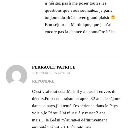
n’hésitez pas à me poser toutes les
questions que vous souhaitez, je parle
toujours du Brésil avec grand plaisir
Bon séjour en Martinique, que je n’ai
encore pas la chance de connaître hélas
PERRAULT PATRICE
3 OCTOBRE 2015 AT 1H20
RÉPONDRE
C´est vrai tout cela!Mais il y a aussi l´envers du
décors.Pour cette raison et après 32 ans de séjour
dans ce pays,j´ai tenté l´expérience dans le Pays
voisin,le Pérou.J´ai réussi à y rester 2 ans
mais….le Brésil m´aurait-il définitivement
envoûté?Début 2016,j´y retourne.