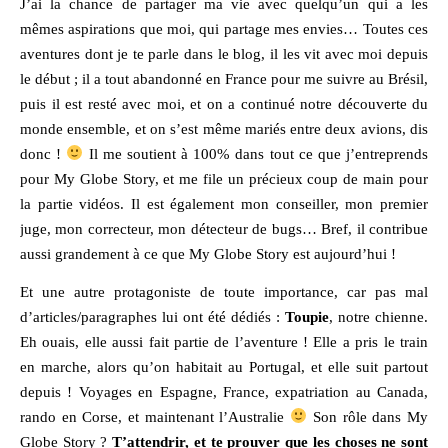
J’ai la chance de partager ma vie avec quelqu’un qui a les
mêmes aspirations que moi, qui partage mes envies… Toutes ces
aventures dont je te parle dans le blog, il les vit avec moi depuis
le début ; il a tout abandonné en France pour me suivre au Brésil,
puis il est resté avec moi, et on a continué notre découverte du
monde ensemble, et on s’est même mariés entre deux avions, dis
donc !
Il me soutient à 100% dans tout ce que j’entreprends
pour My Globe Story, et me file un précieux coup de main pour
la partie vidéos. Il est également mon conseiller, mon premier
juge, mon correcteur, mon détecteur de bugs… Bref, il contribue
aussi grandement à ce que My Globe Story est aujourd’hui !
Et une autre protagoniste de toute importance, car pas mal
d’articles/paragraphes lui ont été dédiés :
Toupie
, notre chienne.
Eh ouais, elle aussi fait partie de l’aventure ! Elle a pris le train
en marche, alors qu’on habitait au Portugal, et elle suit partout
depuis ! Voyages en Espagne, France, expatriation au Canada,
rando en Corse, et maintenant l’Australie
Son rôle dans My
Globe Story ?
T’attendrir, et te prouver que les choses ne sont