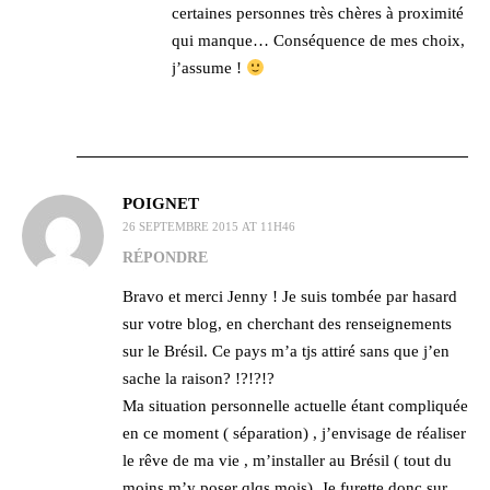
certaines personnes très chères à proximité
qui manque… Conséquence de mes choix,
j’assume !
POIGNET
26 SEPTEMBRE 2015 AT 11H46
RÉPONDRE
Bravo et merci Jenny ! Je suis tombée par hasard
sur votre blog, en cherchant des renseignements
sur le Brésil. Ce pays m’a tjs attiré sans que j’en
sache la raison? !?!?!?
Ma situation personnelle actuelle étant compliquée
en ce moment ( séparation) , j’envisage de réaliser
le rêve de ma vie , m’installer au Brésil ( tout du
moins m’y poser qlqs mois). Je furette donc sur