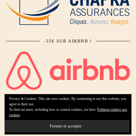
-35€ SUR AIRBNB !
Privacy & Cookies: This site uses cookies. By continuing to use this website, you
agree to their use.
To find out more, including how to control cookies, see here:
Politique relative aux
Ashe Theme by Royal-Flush - 2026 ©
cookies
Accueil
Qui suis-je ?
Collaborations
Contact
Mentions légales