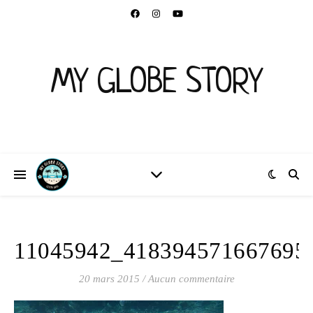
MY GLOBE STORY
11045942_418394571667695
20 mars 2015
/
Aucun commentaire