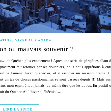
,
IATION
VIVRE AU CANADA
on ou mauvais souvenir ?
a… au Québec plus exactement ! Après une série de péripéties allant 
 quasiment fait refouler par les douaniers, nous nous apprêtions à enf
ait ce fameux hiver québécois, et y associer un ressenti précis. J’
ment un tas de choses passionnantes se sont passées depuis !!! Mais aus
 dans mon esprit à tout jamais, au même titre que les autres. En positif 
int noir du Québec Ah l’hiver québécois……
LIRE LA SUITE