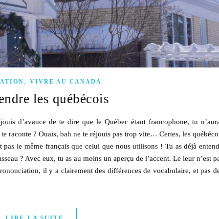
,
IATION
VIVRE AU CANADA
ndre les québécois
réjouis d’avance de te dire que le Québec étant francophone, tu n’aur
te raconte ? Ouais, bah ne te réjouis pas trop vite… Certes, les québéco
nt pas le même français que celui que nous utilisons ! Tu as déjà enten
seau ? Avec eux, tu as au moins un aperçu de l’accent. Le leur n’est p
rononciation, il y a clairement des différences de vocabulaire, et pas d
LIRE LA SUITE