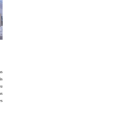
as
is
du
as
es