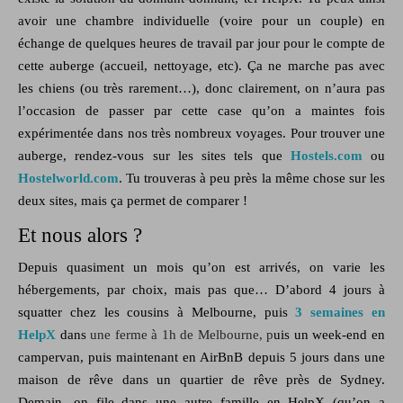
avoir une chambre individuelle (voire pour un couple) en
échange de quelques heures de travail par jour pour le compte de
cette auberge (accueil, nettoyage, etc). Ça ne marche pas avec
les chiens (ou très rarement…), donc clairement, on n’aura pas
l’occasion de passer par cette case qu’on a maintes fois
expérimentée dans nos très nombreux voyages. Pour trouver une
auberge, rendez-vous sur les sites tels que
Hostels.com
ou
Hostelworld.com
. Tu trouveras à peu près la même chose sur les
deux sites, mais ça permet de comparer !
Et nous alors ?
Depuis quasiment un mois qu’on est arrivés, on varie les
hébergements, par choix, mais pas que… D’abord 4 jours à
squatter chez les cousins à Melbourne, puis
3 semaines en
HelpX
dans
une ferme à 1h de Melbourne, p
uis un week-end en
campervan, puis maintenant en AirBnB depuis 5 jours dans une
maison de rêve dans un quartier de rêve près de Sydney.
Demain, on file dans une autre famille en HelpX (qu’on a