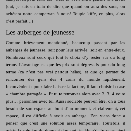
(oui, je suis en train de dire que quand on aura des sous, on
achètera notre campervan à nous! Toupie kiffe, en plus, alors
c’est parfait…)
Les auberges de jeunesse
Comme brièvement mentionné, beaucoup passent par les
auberges de jeunesse, soit pour leur arrivée, soit en entre-deux.
Nombreux sont ceux qui font le choix d’y rester sur du long
terme. L’avantage est que les prix sont dégressifs pour du long
terme (ça n’est pas vrai partout hélas), et que ça permet de
rencontrer des gens des 4 coins du monde rapidement.
Inconvénient : pour faire baisser la facture, il faut choisir la case
« chambre partagée ». Et tu te retrouves alors avec 2, 3, 4 voire
plus… personnes avec toi. Aussi sociable peut-on être, on a tous
besoin de son espace au bout d’un moment, et clairement, cet
espace, il est difficile à avoir en auberge. J’en viens donc à
penser que c’est une solution assez temporaire. Toutefois, il
existe la solution du donnant-donnant, tel HelpX. Tu peux ainsi