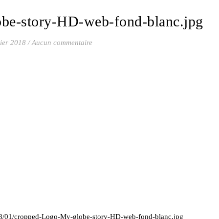
be-story-HD-web-fond-blanc.jpg
ier 2018
/
Aucun commentaire
18/01/cropped-Logo-My-globe-story-HD-web-fond-blanc.jpg