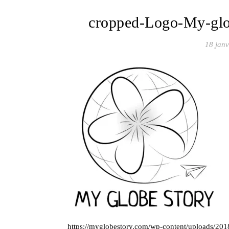
cropped-Logo-My-glo
18 janv
https://myglobestory.com/wp-content/uploads/20