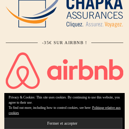
-35€ SUR AIRBNB !
Privacy & Cookies: This site uses cookies. By continuing to use this website, you
agree to their use.
To find out more, including how to control cookies, see here:
Politique relative aux
Ashe Theme by Royal-Flush - 2026 ©
cookies
Accueil
Qui suis-je ?
Collaborations
Contact
Mentions légales