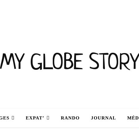
MY GLOBE STORY
GES
EXPAT’
RANDO
JOURNAL
MÉD