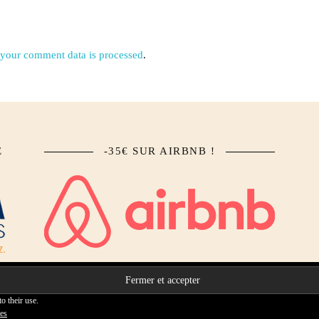
your comment data is processed
.
E
-35€ SUR AIRBNB !
o their use.
Accueil
Qui suis-je ?
Collaborations
Contact
ies