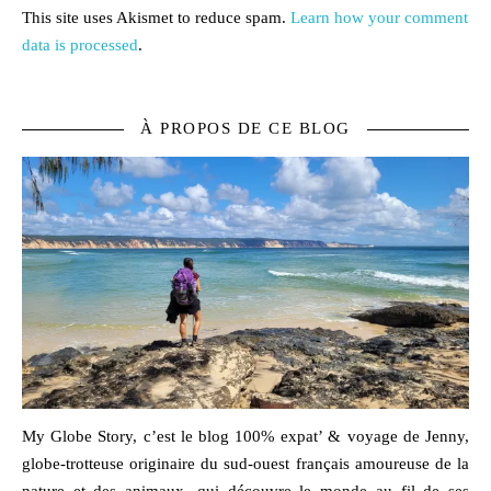
This site uses Akismet to reduce spam.
Learn how your comment
data is processed
.
À PROPOS DE CE BLOG
My Globe Story, c’est le blog
100% expat’ & voyage
de Jenny,
globe-trotteuse originaire du sud-ouest français amoureuse de la
nature
et des
animaux,
qui découvre le monde au fil de ses