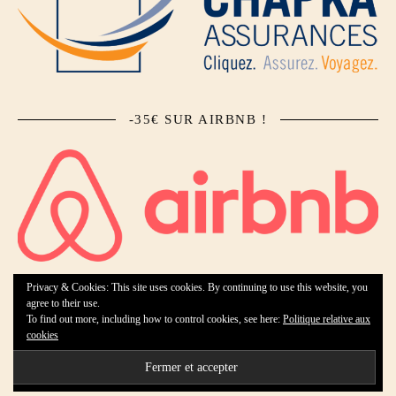
-35€ SUR AIRBNB !
Privacy & Cookies: This site uses cookies. By continuing to use this website, you
agree to their use.
To find out more, including how to control cookies, see here:
Politique relative aux
Ashe Theme by Royal-Flush - 2026 ©
cookies
Accueil
Qui suis-je ?
Collaborations
Contact
Mentions légales