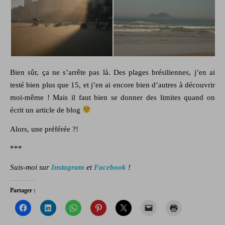
Bien sûr, ça ne s’arrête pas là. Des plages brésiliennes, j’en ai
testé bien plus que 15, et j’en ai encore bien d’autres à découvrir
moi-même ! Mais il faut bien se donner des limites quand on
écrit un article de blog
Alors, une préférée ?!
***
Suis-moi sur
Instagram
et
Facebook
!
Partager :
Cliquez
Cliquez
Cliquez
Cliquez
Cliquer
Cliquer
Cliquer
pour
pour
pour
pour
pour
pour
pour
partager
partager
partager
partager
partager
envoyer
imprimer(ouvr