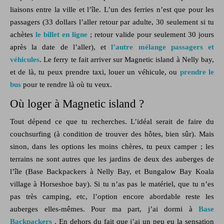
liaisons entre la ville et l’île. L’un des ferries n’est que pour les
passagers (33 dollars l’aller retour par adulte, 30 seulement si tu
achètes
le billet en ligne
; retour valide pour seulement 30 jours
après la date de l’aller), et
l’autre mélange passagers et
véhicules
. Le ferry te fait arriver sur Magnetic island à Nelly bay,
et de là, tu peux prendre taxi, louer un véhicule, ou
prendre le
bus
pour te rendre là où tu veux.
Où loger à Magnetic island ?
Tout dépend ce que tu recherches. L’idéal serait de faire du
couchsurfing (à condition de trouver des hôtes, bien sûr). Mais
sinon, dans les options les moins chères, tu peux camper ; les
terrains ne sont autres que les jardins de deux des auberges de
l’île (Base Backpackers à Nelly Bay, et Bungalow Bay Koala
village à Horseshoe bay). Si tu n’as pas le matériel, que tu n’es
pas très camping, etc, l’option encore abordable reste les
auberges elles-mêmes. Pour ma part, j’ai dormi à
Base
Backpackers
. En dehors du fait que j’ai un peu eu la sensation