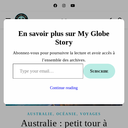
En savoir plus sur My Globe
Story
Abonnez-vous pour poursuivre la lecture et avoir accès à
l’ensemble des archives.
Type your email…
Subscribe
Continue reading
,
,
AUSTRALIE
OCÉANIE
VOYAGES
Australie : petit tour à