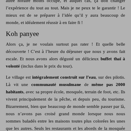
autre horaire moins occupé, et auquel cas, ça doit changer
l’expérience du tout au tout. Mais je ne peux te le garantir ! Le
mieux est de se préparer à l’idée qu’il y aura beaucoup de
monde, et idéalement réussir à en faire fi !
Koh panyee
Alors ça, je ne voulais surtout pas rater ! Et quelle belle
découverte ! C’est à l’heure du déjeuner que nous y avons fait
escale. Et nous avons alors dégusté un délicieux
buffet thaï à
volonté
(inclus dans le prix du tour).
Le village est
intégralement construit sur l’eau
, sur des pilotis.
Là vit une
communauté musulmane
de
même pas 2000
habitants
, avec sa propre école, mosquée, terrain de foot, etc. Ils
vivent principalement de la pêche, et depuis peu, du tourisme.
Bizarrement, bien que beaucoup de monde semble passer par là,
nous n’avons pas croisé grand monde lorsque nous nous
sommes baladés entre les maisons toutes plus colorées les unes
que les autres. Seuls les restaurants et les abords de la mosquée