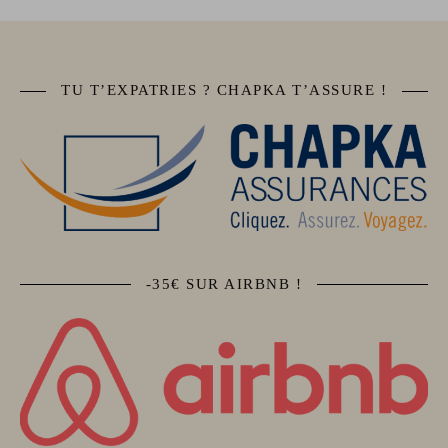
TU T’EXPATRIES ? CHAPKA T’ASSURE !
-35€ SUR AIRBNB !