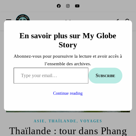
En savoir plus sur My Globe
Story
Abonnez-vous pour poursuivre la lecture et avoir accès à
l’ensemble des archives.
Type your email…
Subscribe
Continue reading
,
,
ASIE
THAÏLANDE
VOYAGES
Thaïlande : tour dans Phang